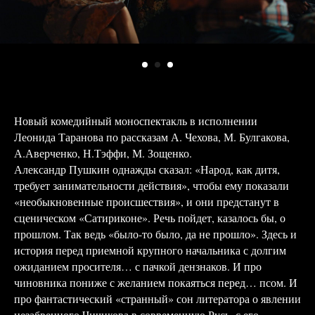
Новый комедийный моноспектакль в исполнении
Леонида Таранова по рассказам А. Чехова, М. Булгакова,
А.Аверченко, Н.Тэффи, М. Зощенко.
Александр Пушкин однажды сказал: «Народ, как дитя,
требует занимательности действия», чтобы ему показали
«необыкновенные происшествия», и они предстанут в
сценическом «Сатириконе». Речь пойдет, казалось бы, о
прошлом. Так ведь «было-то было, да не прошло». Здесь и
история перед приемной крупного начальника с долгим
ожиданием просителя… с пачкой дензнаков. И про
чиновника пониже с желанием покаяться перед… псом. И
про фантастический «странный» сон литератора о явлении
незабвенного Чичикова в современную Русь, с его